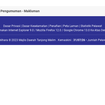
b Pengumuman - Makluman
Dasar Privasi
|
Dasar Keselamatan
|
Penafian
|
Peta Laman
|
Statistik Pelawat
kan Internet Explorer 9.0 / Mozilla Firefox 12.0 / Google Chrome 13.0 Ke Atas D
elihara © 2023 Majlis Daerah Tanjong Malim . Kemaskini :
31/07/26
• Jumlah Pelaw