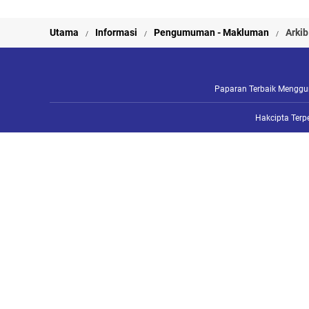
Utama
Informasi
Pengumuman - Makluman
Arki
Paparan Terbaik Mengguna
Hakcipta Terp