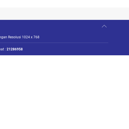
engan Resolusi 1024 x 768
at :
21286958