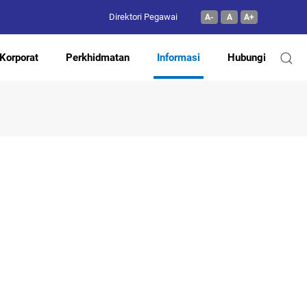
Direktori Pegawai
A-
A
A+
Korporat
Perkhidmatan
Informasi
Hubungi