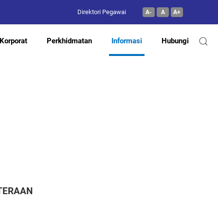
Direktori Pegawai
A-
A
A+
Korporat
Perkhidmatan
Informasi
Hubungi
UTERAAN