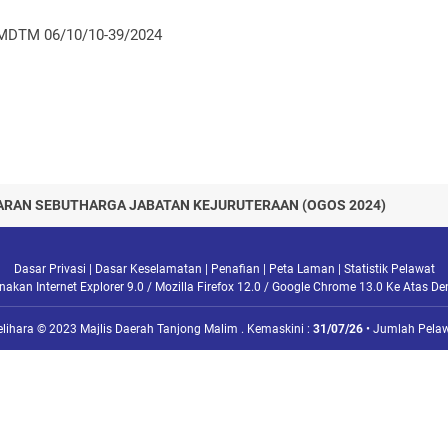
MDTM 06/10/10-39/2024
RAN SEBUTHARGA JABATAN KEJURUTERAAN (OGOS 2024)
Dasar Privasi
|
Dasar Keselamatan
|
Penafian
|
Peta Laman
|
Statistik Pelawat
kan Internet Explorer 9.0 / Mozilla Firefox 12.0 / Google Chrome 13.0 Ke Atas D
elihara © 2023 Majlis Daerah Tanjong Malim . Kemaskini :
31/07/26
• Jumlah Pelaw