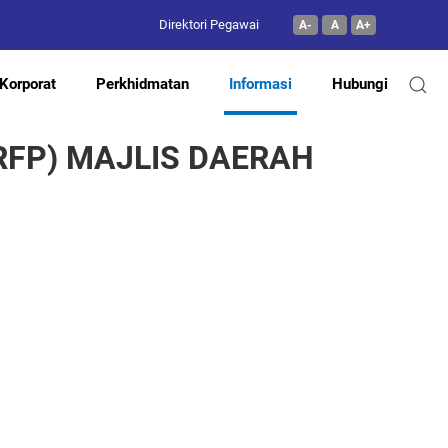
Direktori Pegawai
A-
A
A+
Korporat
Perkhidmatan
Informasi
Hubungi
FP) MAJLIS DAERAH