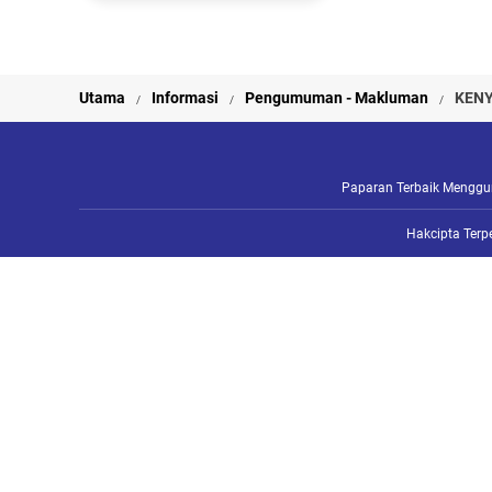
Utama
Informasi
Pengumuman - Makluman
KENY
Paparan Terbaik Mengguna
Hakcipta Terp