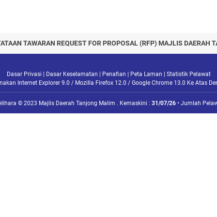
ATAAN TAWARAN REQUEST FOR PROPOSAL (RFP) MAJLIS DAERAH 
Dasar Privasi
|
Dasar Keselamatan
|
Penafian
|
Peta Laman
|
Statistik Pelawat
kan Internet Explorer 9.0 / Mozilla Firefox 12.0 / Google Chrome 13.0 Ke Atas D
elihara © 2023 Majlis Daerah Tanjong Malim . Kemaskini :
31/07/26
• Jumlah Pelaw