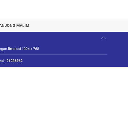
TANJONG MALIM
engan Resolusi 1024 x 768
at :
21286962