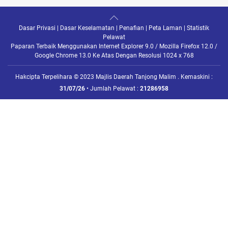
Dasar Privasi
|
Dasar Keselamatan
|
Penafian
|
Peta Laman
|
Statistik
Pelawat
Paparan Terbaik Menggunakan Internet Explorer 9.0 / Mozilla Firefox 12.0 /
Google Chrome 13.0 Ke Atas Dengan Resolusi 1024 x 768
Hakcipta Terpelihara © 2023 Majlis Daerah Tanjong Malim . Kemaskini :
31/07/26
• Jumlah Pelawat :
21286958