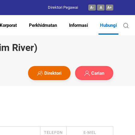
Direktori Pegawai
A-
A
A+
Korporat
Perkhidmatan
Informasi
Hubungi
m River)
Direktori
Carian
TELEFON
E-MEL