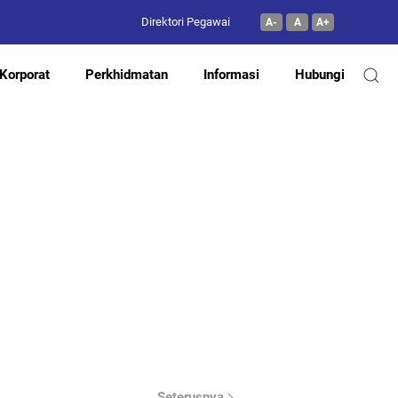
Direktori Pegawai
A-
A
A+
Korporat
Perkhidmatan
Informasi
Hubungi
Seterusnya