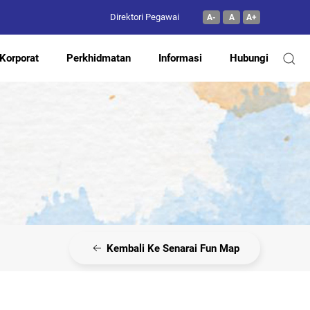
Direktori Pegawai
A-
A
A+
Korporat
Perkhidmatan
Informasi
Hubungi
Kembali Ke Senarai Fun Map