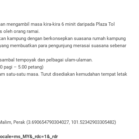
nan mengambil masa kira-kira 6 minit daripada Plaza Tol
 oleh orang ramai.
akan kampung dengan berkonsepkan suasana rumah kampung
a yang membuatkan para pengunjung merasai suasana sebenar
a, sambal tempoyak dan pelbagai ulam-ulaman.
0 pagi – 5.00 petang)
am satu-satu masa. Turut disediakan kemudahan tempat letak
 Malim, Perak (3.690654790304027, 101.52342903305482)
?locale=ms_MY&_rdc=1&_rdr