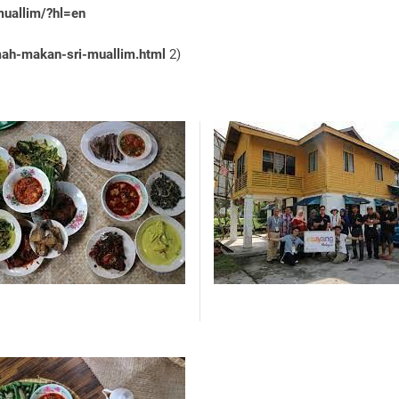
uallim/?hl=en
mah-makan-sri-muallim.html
2)