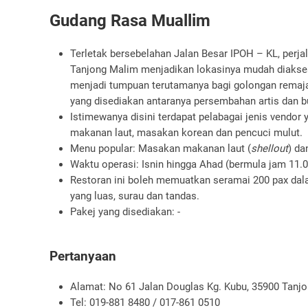
Gudang Rasa Muallim
Terletak bersebelahan Jalan Besar IPOH – KL, perja
Tanjong Malim menjadikan lokasinya mudah diakses 
menjadi tumpuan terutamanya bagi golongan remaja
yang disediakan antaranya persembahan artis dan b
Istimewanya disini terdapat pelabagai jenis vendo
makanan laut, masakan korean dan pencuci mulut.
Menu popular: Masakan makanan laut (
shellout
) da
Waktu operasi: Isnin hingga Ahad (bermula jam 11.0
Restoran ini boleh memuatkan seramai 200 pax dala
yang luas, surau dan tandas.
Pakej yang disediakan: -
Pertanyaan
Alamat: No 61 Jalan Douglas Kg. Kubu, 35900 Tanj
Tel: 019-881 8480 / 017-861 0510