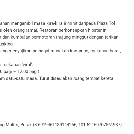
lanan mengambil masa kira-kira 8 minit daripada Plaza Tol
oleh orang ramai. Restoran berkonsepkan hipster ini
 dan kumpulan permotoran (hujung minggu) dengan tarikan
usking.
r yang menyajikan pelbagai masakan kampung, makanan barat,
n makanan ‘viral’.
0 pagi – 12.00 pagi)
m satu-satu masa. Turut disediakan ruang tempat kereta
ong Malim, Perak (3.6919461139144256, 101.52160707561937)