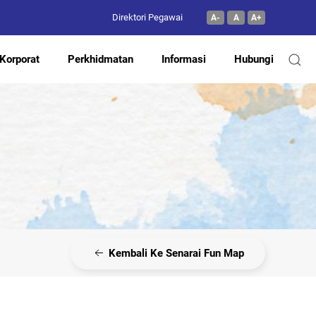
Direktori Pegawai
A-
A
A+
Korporat
Perkhidmatan
Informasi
Hubungi
Kembali Ke Senarai Fun Map